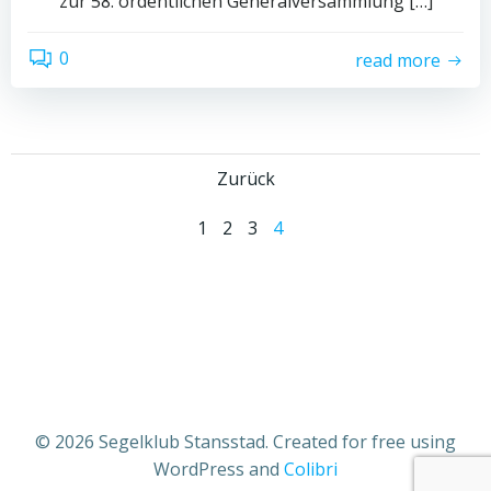
zur 58. ordentlichen Generalversammlung […]
0
read more
Posts
Zurück
Posts
navigation
Page
Page
Page
Page
1
2
3
4
navigation
© 2026 Segelklub Stansstad. Created for free using
WordPress and
Colibri