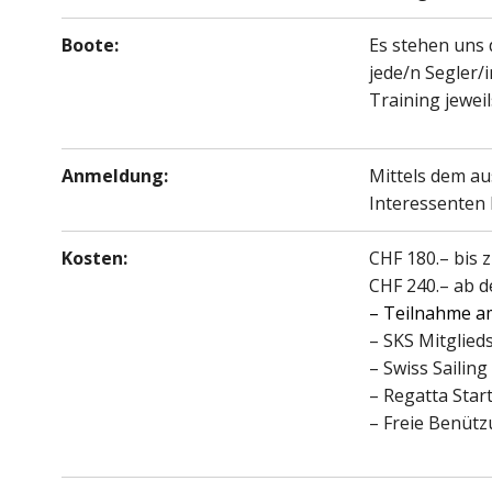
Boote:
Es stehen uns 
jede/n Segler/i
Training jewe
Anmeldung:
Mittels dem au
Interessenten
Kosten:
CHF 180.– bis z
CHF 240.– ab d
– Teilnahme a
– SKS Mitglieds
– Swiss Sailing
– Regatta Star
– Freie Benütz