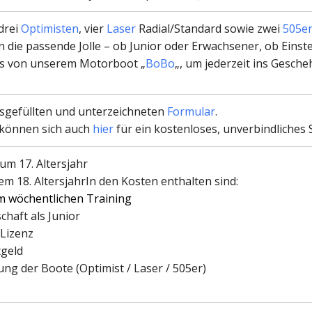
drei
Optimisten
, vier
Laser
Radial/Standard sowie zwei
505e
n die passende Jolle – ob Junior oder Erwachsener, ob Einste
ils von unserem Motorboot „
BoBo
„, um jederzeit ins Gesch
sgefüllten und unterzeichneten
Formular
.
 können sich auch
hier
für ein kostenloses, unverbindliches
um 17. Altersjahr
em 18. AltersjahrIn den Kosten enthalten sind:
m wöchentlichen Training
chaft als Junior
 Lizenz
tgeld
ung der Boote (Optimist / Laser / 505er)